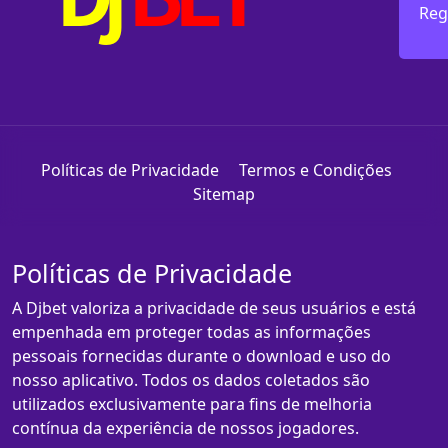
Reg
Políticas de Privacidade
Termos e Condições
Sitemap
Políticas de Privacidade
A Djbet valoriza a privacidade de seus usuários e está
empenhada em proteger todas as informações
pessoais fornecidas durante o download e uso do
nosso aplicativo. Todos os dados coletados são
utilizados exclusivamente para fins de melhoria
contínua da experiência de nossos jogadores.