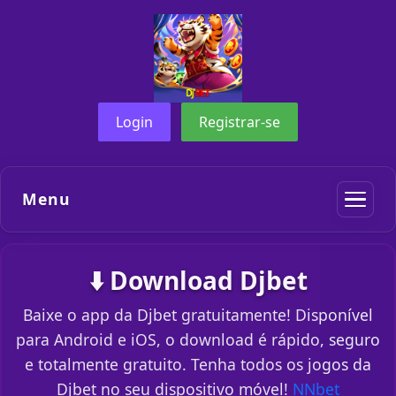
Login
Registrar-se
Menu
⬇️ Download Djbet
Baixe o app da Djbet gratuitamente! Disponível
para Android e iOS, o download é rápido, seguro
e totalmente gratuito. Tenha todos os jogos da
Djbet no seu dispositivo móvel!
NNbet