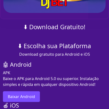
⬇️ Download Gratuito!
⬇️ Escolha sua Plataforma
Download gratuito para Android e iOS
🤖 Android
APK
Baixe o APK para Android 5.0 ou superior. Instalação
simples e rápida em qualquer dispositivo Android!
Baixar Android
🍎 iOS