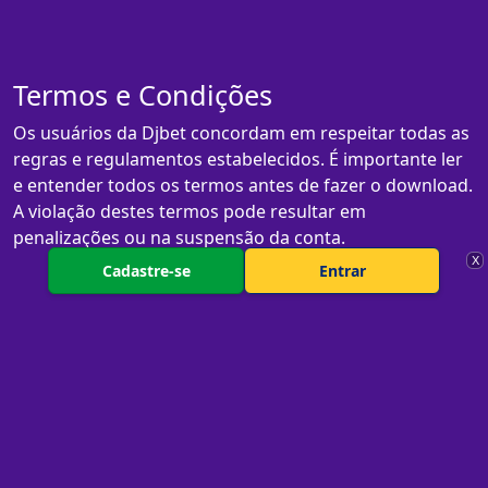
Termos e Condições
Os usuários da Djbet concordam em respeitar todas as
regras e regulamentos estabelecidos. É importante ler
e entender todos os termos antes de fazer o download.
A violação destes termos pode resultar em
penalizações ou na suspensão da conta.
X
Cadastre-se
Entrar