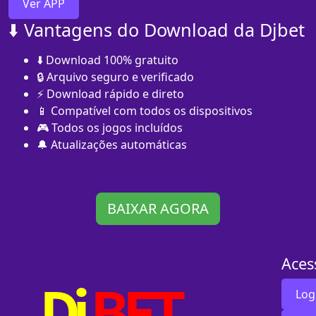
Ver APP
⬇️ Vantagens do Download da Djbet
⬇️ Download 100% gratuito
🔒 Arquivo seguro e verificado
⚡ Download rápido e direto
📱 Compatível com todos os dispositivos
🎮 Todos os jogos incluídos
🔔 Atualizações automáticas
BAIXAR AGORA
Aces
Log