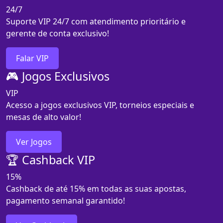
24/7
Suporte VIP 24/7 com atendimento prioritário e
gerente de conta exclusivo!
Falar VIP
🎮 Jogos Exclusivos
VIP
Acesso a jogos exclusivos VIP, torneios especiais e
mesas de alto valor!
Ver Jogos
🏆 Cashback VIP
15%
Cashback de até 15% em todas as suas apostas,
pagamento semanal garantido!